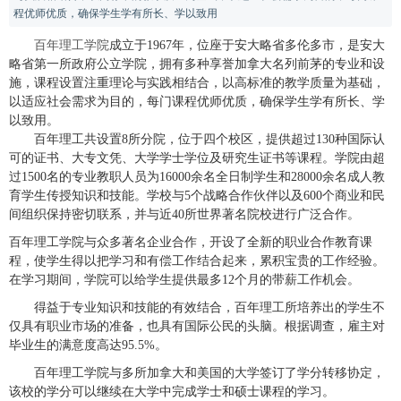
程优师优质，确保学生学有所长、学以致用
百年理工学院
成立于
1967年，位
座
于安大略省多伦多市，是安大
略省第一所政府公立学院，拥有多种享誉加拿大名列前茅的专业和设
施，课程设置注重理论与实践相结合，以高标准的教学质量为基础，
以适应社会需求为目的，每门课程优师优质，确保学生学有所长、学
以致用。
百年理工共设置
8所分院，位于四个校区，提供超过130种国际认
可的证书、大专文凭、大学学士学位及研究生证书等课程。学院由超
过1500名的专业教职人员为16000余名全日制学生和28000余名成人教
育学生传授知识和技能。学校与5个战略合作伙伴以及600个商业和民
间组织保持密切联系，并与近40所世界著名院校进行广泛合作。
百年理工学院与众多著名企业合作，开设了全新的职业合作教育课
程，使学生得以把学习和有偿工作结合起来，累积宝贵的工作经验。
在学习期间，学院可以给学生提供最多
12个月的带薪工作机会。
得益于专业知识和技能的有效结合，百年理工所培养出的学生不
仅具有职业市场的准备，也具有国际公民的头脑。根据调查，雇主对
毕业生的满意度高达
95.5%。
百年理工学院与多所加拿大和美国的大学签订了学分转移协定，
该校的学分可以继续在大学中完成学士和硕士课程的学习。