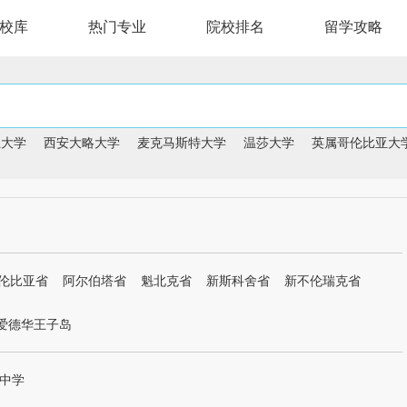
校库
热门专业
院校排名
留学攻略
王大学
西安大略大学
麦克马斯特大学
温莎大学
英属哥伦比亚大学
伦比亚省
阿尔伯塔省
魁北克省
新斯科舍省
新不伦瑞克省
爱德华王子岛
中学