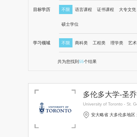
目标学历
不限
语言课程
证书课程
大专文凭
硕士学位
学习领域
不限
商科类
工程类
理学类
艺术
共为您找到
55
个结果
多伦多大学-圣
University of Toronto - St
安大略省 大多伦多地区