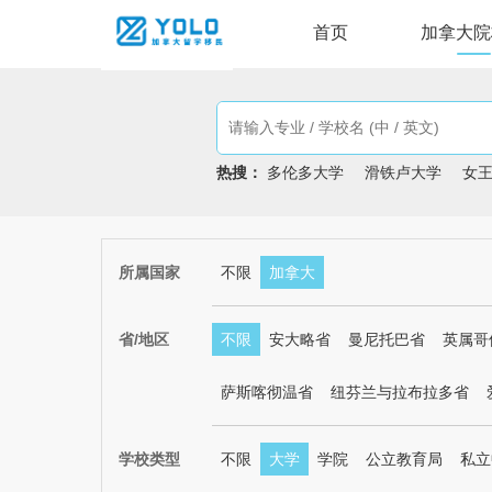
首页
加拿大院
热搜：
多伦多大学
滑铁卢大学
女
所属国家
不限
加拿大
省/地区
不限
安大略省
曼尼托巴省
英属哥
萨斯喀彻温省
纽芬兰与拉布拉多省
学校类型
不限
大学
学院
公立教育局
私立