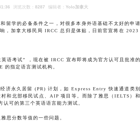
31:36
浏览次数：
8287
编辑者：
Yolo加拿大
民和留学的必备条件之一，对很多本身外语基础不太好的申
，加拿大移民局 IRCC 总归是体贴，日前官宣
将在 2023
生英语考试
” ，现在被 IRCC 宣布即将成为官方认可且批准
行 PTE 的指定语言测试机构。
居留 (PR) 计划，如 Express Entry 快速通道类
农村和北部移民试点、AIP 项目等。
而除了雅思（IELTS）
府官方认可的第三个英语语言能力测试。
以及雅思分数等值的一些问题。