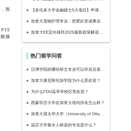
绩，而
【多伦多大学金融硕士5大项目】申请攻略，就读体验，就业情况一览！
加拿大宠物护理专业：把爱好变成事业
PTE
加拿大EE定向移民2025最新政策解读：申请条件、打分标准与流程
才能接
热门留学问答
汉博学院的哪些研文专业可以毕业后直接申请多伦多都会大学（瑞尔森大学）数字媒体硕士？
加拿大康尼斯托加学院为什么受欢迎？
为什么FDU温哥华校区受欢迎？
西蒙菲莎大学在加拿大境内排名怎么样？
加拿大渥太华大学（University of Ottawa）相当于国内的几本大学？
温莎大学最令人称道的专业是什么？