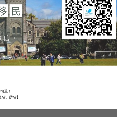
要慎重！
曼省、萨省】