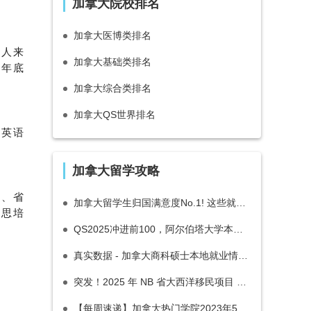
加拿大院校排名
加拿大医博类排名
请人来
加拿大基础类排名
 年底
加拿大综合类排名
加拿大QS世界排名
的英语
加拿大留学攻略
别、省
加拿大留学生归国满意度No.1! 这些就是我们选择加拿大的原因！(上)
和思培
QS2025冲进前100，阿尔伯塔大学本科双录取Bridging Program
真实数据 - 加拿大商科硕士本地就业情况与薪资如何？
突发！2025 年 NB 省大西洋移民项目 AIP 暂停申请至年底
【每周速递】加拿大热门学院2023年5月入学余位及9月入学申请开放更新！