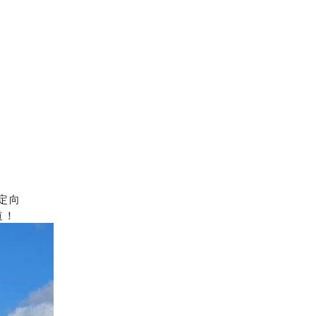
定向
道！