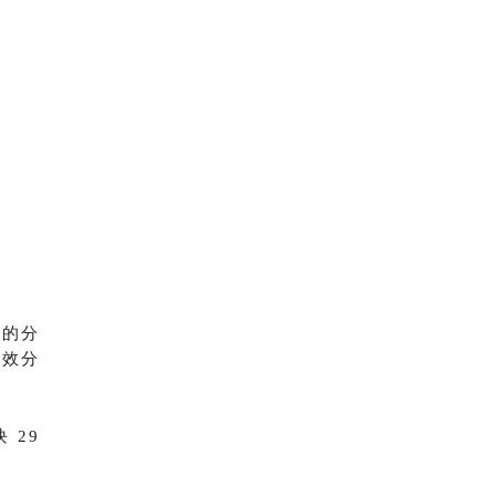
块的分
等效分
 29