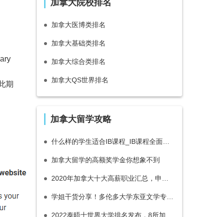
加拿大院校排名
加拿大医博类排名
加拿大基础类排名
uary
加拿大综合类排名
加拿大QS世界排名
在此期
加拿大留学攻略
什么样的学生适合IB课程_IB课程全面介绍_申请大学有什么优势
加拿大留学的高额奖学金你想象不到
2020年加拿大十大高薪职业汇总，申请留学前必看！
学姐干货分享！多伦多大学东亚文学专业选课经验及课程内容（下）
2022泰晤士世界大学排名发布，8所加拿大大学进入前200