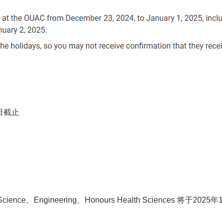
日截止
r Science、Engineering、Honours Health Sciences 将于2025