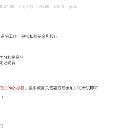
9:37:39
浏览次数：
14286
编辑者：
yolo
交道的工作，包括私募基金和投行
于学习和提高的
用死记硬背
取CPA的捷径
，很多项目只需要最后参加CFE考试即可
考！
荐
】