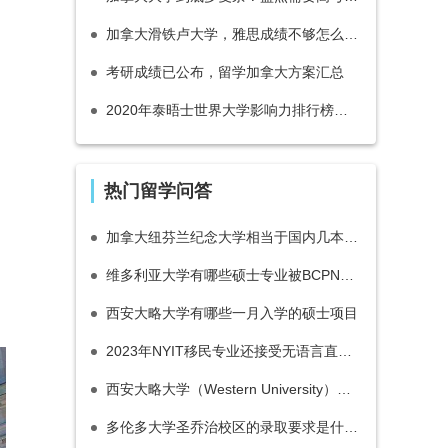
加拿大滑铁卢大学，雅思成绩不够怎么能被录取？
考研成绩已公布，留学加拿大方案汇总
2020年泰晤士世界大学影响力排行榜发布！加拿大13所大学入围前100名！
热门留学问答
加拿大纽芬兰纪念大学相当于国内几本大学？·
维多利亚大学有哪些硕士专业被BCPNP所认可呢？
西安大略大学有哪些一月入学的硕士项目
2023年NYIT移民专业还接受无语言直接录取吗？
西安大略大学（Western University）相当于国内的什么层次大学？
多伦多大学圣乔治校区的录取要求是什么?