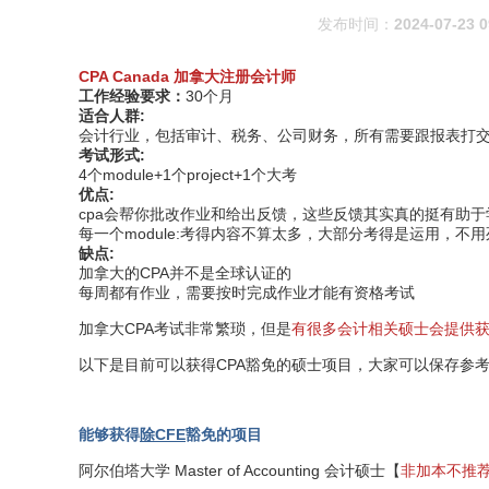
发布时间：
2024-07-23 0
CPA Canada
加拿大注册会计师
工作经验要求：
30个月
适合人群:
会计行业，包括审计、税务、公司财务，所有需要跟报表打
考试形式:
4个module+1个project+1个大考
优点:
cpa会帮你批改作业和给出反馈，这些反馈其实真的挺有助
每一个module:考得内容不算太多，大部分考得是运用，不
缺点:
加拿大的CPA并不是全球认证的
每周都有作业，需要按时完成作业才能有资格考试
加拿大CPA考试非常繁琐，但是
有很多会计相关硕士会提供获
以下是目前可以获得CPA豁免的硕士项目，大家可以保存参
能够获得
除CFE
豁免的项目
阿尔伯塔大学 Master of Accounting 会计硕士【
非加本不推