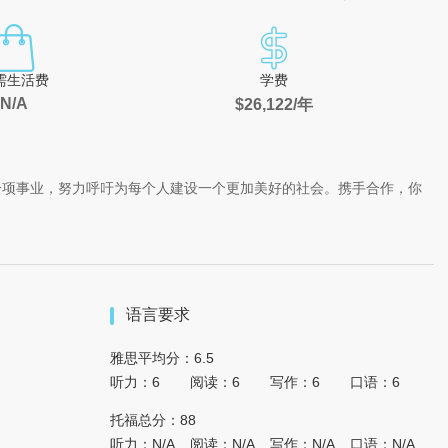
需生活费
学费
N/A
$26,122/年
一项事业，努力呼吁为每个人建设一个更加美好的社会。携手合作，你
语言要求
雅思平均分：6.5
听力：6
阅读：6
写作：6
口语：6
托福总分：88
听力：N/A
阅读：N/A
写作：N/A
口语：N/A