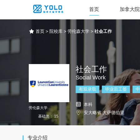
首页
加拿大院
首页
>
院校库
>
劳伦森大学
>
社会工作
社会工作
Social Work
有双录取
毕业后工签
中
本科
劳伦森大学
安大略省 大萨德伯里
基础类： 15
专业介绍