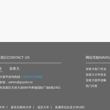
我们CONTACT US
网站导航NAVIG
都
加拿大
加拿大热门专业
加拿大大学排名
大留学咨询热线：
400-875-0600
加拿大留学攻略
箱：admin@goyolo.cn
热门问答
市高新区天府大道666号希顿国际广场B座2401
大学
麦克马斯特大学
温莎大学
英属哥伦比亚大学UBC