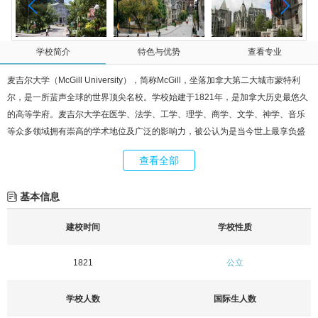
学校简介
特色与优势
查看专业
麦吉尔大学（McGill University），简称McGill，坐落加拿大第二大城市蒙特利
尔，是一所蜚声全球的世界顶尖名校。学校始建于1821年，是加拿大历史最悠久
的高等学府。麦吉尔大学在医学、法学、工学、理学、商学、文学、神学、音乐
等众多领域拥有崇高的学术地位及广泛的影响力，被公认为是当今世上最享负盛
名的学府之一，百年来一直在国际上极富盛誉，鼎盛时期与哈佛大学双足鼎力，
查看全部
其教学及研究水准享誉世界，故有“加拿大哈佛”之称。麦吉尔大学在加拿大人心中
享有不可撼动的崇高地位，长期以来一直位列加拿大大学排行榜榜首，是加拿大
基本信息
排名第一的医学博士类大学。麦吉尔大学以极高的学生质量和严谨的学风着称，
作为加拿大最难申请的大学，其录取分数线、奖学金门槛和课程难度为全国高校
建校时间
学校性质
之最。她孕育了加拿大最伟大的思想家和科学家，培育了加拿大最多的诺贝尔奖
得主和罗德学者。同时，麦吉尔大学也是美国大学协会中仅有的两所非美国学府
1821
公立
之一。值得一提的是，麦吉尔大学还是篮球运动发明者，篮球之父的母校。麦吉
尔大学冰球队是世界上第一支正式的冰球队。而世界上第一场现代橄榄球比赛则
学校人数
国际生人数
是在麦吉尔大学和哈佛大学之间展开的。此外，麦吉尔大学及其校友还协助了包