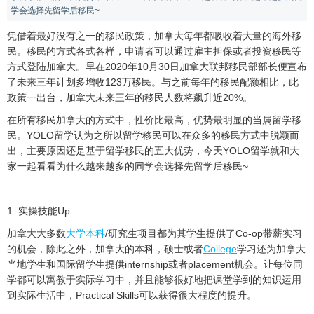
学会选择先留学后移民~
凭借着最好没有之一的移民政策，加拿大每年都吸收着大量的海外移
民。移民的方式各式各样，申请者可以通过雇主担保或者投资移民等
方式登陆加拿大。早在2020年10月30日加拿大联邦移民部部长便宣布
了未来三年计划多增收123万移民。与之前每年的移民配额相比，此
政策一出台，加拿大未来三年的移民人数将飙升近20%。
在所有移民加拿大的方式中，性价比最高，优势最明显的当属留学移
民。YOLO留学认为之所以留学移民可以在众多的移民方式中脱颖而
出，主要原因还是基于留学移民的五大优势，今天YOLO留学就和大
家一起看看为什么越来越多的同学会选择先留学后移民~
1. 实操技能Up
加拿大大多数
大学本科
/研究生项目都为其学生提供了Co-op带薪实习
的机会，除此之外，加拿大的本科，硕士或者
College
学习还为加拿大
当地学生和国际留学生提供internship或者placement机会。让每位同
学都可以寓教于实际学习中，并且能够很好地把课堂学到的知识运用
到实际生活中，Practical Skills可以获得很大程度的提升。