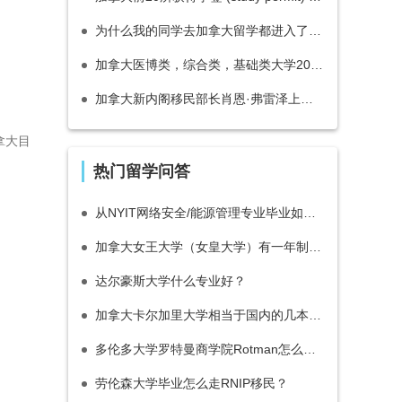
为什么我的同学去加拿大留学都进入了世界顶尖大学？
加拿大医博类，综合类，基础类大学2020年排名以及分类解读
加拿大新内阁移民部长肖恩·弗雷泽上任，加拿大之后的移民会有哪些变化？
拿大目
热门留学问答
从NYIT网络安全/能源管理专业毕业如何移民？
加拿大女王大学（女皇大学）有一年制的硕士吗？
达尔豪斯大学什么专业好？
加拿大卡尔加里大学相当于国内的几本大学？
多伦多大学罗特曼商学院Rotman怎么样？
劳伦森大学毕业怎么走RNIP移民？