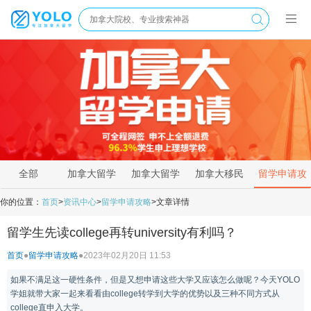
全部
加拿大留学
加拿大留学
加拿大移民
留学申请攻
新闻
资讯
政策
略
你的位置：
首页
>
资讯中心
>
留学申请攻略
>
文章详情
留学生先读college再转university有利吗？
首页
●
留学申请攻略
●
2023年02月20日 11:53
如果不满足这一硬性条件，但是又想申请这些大学又应该怎么做呢？今天YOLO
学姐就带大家一起来看看由college转学到大学的优势以及三种不同方式从
college直申入大学。