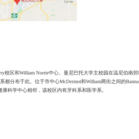
rry校区和William Norrie中心。曼尼巴托大学主校园在温尼伯南郊F
布于此。位于市中心McDermot和William两街之间的Bannat
健康科学中心相邻，该校区内有牙科系和医学系。