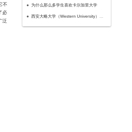
它不
为什么那么多学生喜欢卡尔加里大学
了必
西安大略大学（Western University）相当于国内的什么层次大学？
广泛