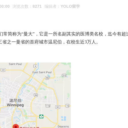
00:00
浏览次数：
8271
编辑者：
YOLO留学
们常简称为“曼大”，它是一所名副其实的医博类名校，迄今有超过
三省之一曼省的首府城市温尼伯，在校生近3万人。