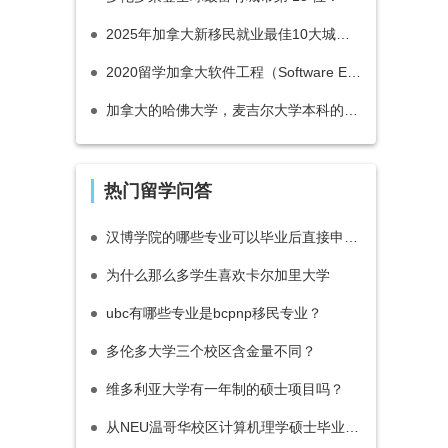
2025年加拿大新移民就业最佳10大城市出炉！草原与小城领跑
2020留学加拿大软件工程（Software Engineering）专业介绍_开设大学_申请要求_就业前景分析
加拿大的哈佛大学，麦吉尔大学本科的申请要求是什么？
热门留学问答
汉博学院的哪些专业可以毕业后直接申请多伦多都会大学（瑞尔森大学）数字媒体硕士？
为什么那么多学生喜欢卡尔加里大学
ubc有哪些专业是bcpnp移民专业？
多伦多大学三个校区含金量不同？
维多利亚大学有一年制的硕士项目吗？
从NEU温哥华校区计算机理学硕士毕业怎么移民？