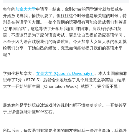
每年的
加拿大大学
申请季一结束，拿到offer的同学通常就放松戒备，
开始放飞自我，愉快玩耍了。但往往这个时候也是最关键的时候，特
别是在英语学习方面。一整个假期的玩耍很有可能会造成我们和英语
也“形同陌路”，这也导致了开学后我们听课困难。所以好好学习英
语，不应该只是为了应付语言考试，更是让自己提前适应英语学习，
不至于因为语言耽误我们的听课质量。今天加拿大女皇大学的学姐就
给我们分享一下她自己的经验，究竟如何能够提升我们的英语水平
呢？
学姐坐标加拿大，
女皇大学 (Queen’s University）
。本人出国前前雅
思考了7分（8776.5）后就愉快地玩耍了几个月没怎么学英语，结果
大学一开始的新生周（Orientation Week）就懵了，完全听不懂！
最尴尬的是学姐玩破冰游戏时连规则也听不懂哈哈哈哈。一开始甚至
于上课也就能听懂50%左右。
所以后面，每次遇到有将要出国的朋友来问我一些注意事项，我都强