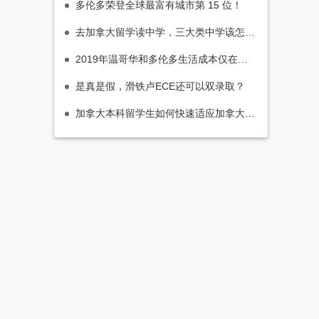
多伦多荣登全球最富有城市第 15 位！
去加拿大留学读中学，三大类中学该怎么选择好？
2019年温哥华和多伦多生活成本仅在世界110名外！加拿大留学又要火了
是真是假，滑铁卢ECE还可以双录取？
加拿大本科留学生如何快速适应加拿大大学节奏呢