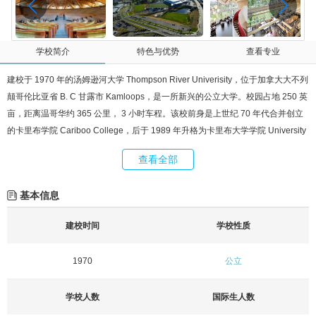
学校简介
特色与优势
查看专业
建校于 1970 年的汤姆逊河大学 Thompson River Univerisity，位于加拿大大不列
颠哥伦比亚省 B. C 甘露市 Kamloops，是一所新兴的公立大学。校园占地 250 英
亩，距离温哥华约 365 公里， 3 小时车程。该校前身是上世纪 70 年代合并创立
的卡里布学院 Cariboo College，后于 1989 年升格为卡里布大学学院 University
College of Cariboo。由于该校本科教育深受学生和教育界认可，并得到加拿大
查看全部
BC 省政府、加拿大大学与学院协会的高度认可，于 2005 年该校更为现名。这里
提供超过 140 门的学术和专业课程，目前在读学生超过 13,000 多名，其中包括
基本信息
来自 85 个国家和地区的 2,000 多名国际学生。汤姆逊河大学的教育系统结合了
加拿大一般公立大学及公立学院的传统优点，可提供硕士 Master Degree、学士
建校时间
学校性质
学位 Bachelor Degree、大学转学 University Transfer、学院 College Diploma、
英文为第二语言 ESL 等多种课程。汤姆逊河大学的校园除了提供各种类型的运
1970
公立
动、学术、娱乐及现在化服务设施供学生使用及参与外，学校的教职人员有相当
乐意随时给予学生必要的服务、协助与支持。 校园设施非常完备，具有奥林匹克
学校人数
国际生人数
规模的游泳池和娱乐设施、体育馆（健身机构，壁球，回力球）、剧院、图书